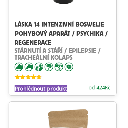
LÁSKA 14 INTENZIVNÍ BOSWELIE
POHYBOVÝ APARÁT / PSYCHIKA /
REGENERACE
STÁRNUTÍ A STÁŘÍ / EPILEPSIE /
TRACHEÁLNÍ KOLAPS
Hodnocení
od
424
Kč
Prohlédnout produkt
4.68
z 5