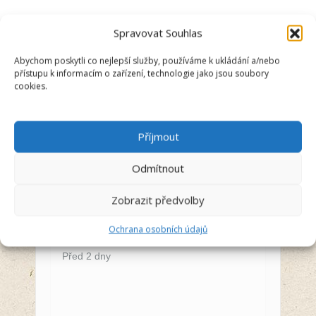
Spravovat Souhlas
Abychom poskytli co nejlepší služby, používáme k ukládání a/nebo
přístupu k informacím o zařízení, technologie jako jsou soubory
cookies.
Anna Švecová
Příjmout
Recenzent
Odmítnout
5/5
Zobrazit předvolby
Vše super a úžasný lidi ze srdcem na
Ochrana osobních údajů
svém místě
Před 2 dny