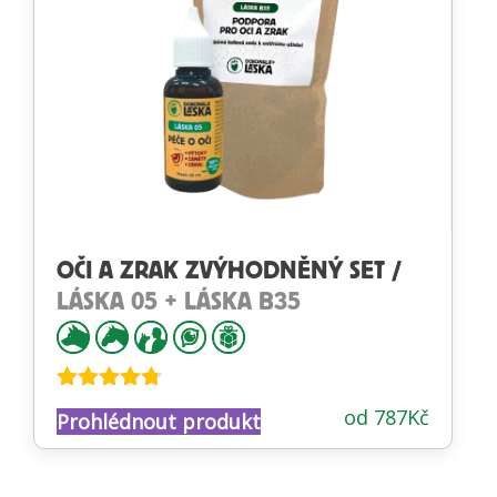
OČI A ZRAK ZVÝHODNĚNÝ SET /
LÁSKA 05 + LÁSKA B35
Hodnocení
od
787
Kč
Prohlédnout produkt
4.70
z 5