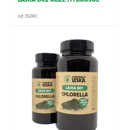
od
350
Kč