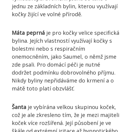
jednu ze základních bylin, kterou využívají
kočky žijící ve volné přírodě.
Máta peprná
je pro kočky velice specifická
bylina. Jejích vlastností využívají kočky s
bolestmi nebo s respiračním
onemocněním, jako Saumel, o němž jsme
zde psali. Pro domácí péči je nutné
dodržet podmínku dobrovolného příjmu.
Nikdy byliny nepřidáváme do krmení a o
mátě toto platí obzvlášť.
Šanta
je vybírána velkou skupinou koček,
což je ale zkresleno tím, že je mezi majiteli
koček více rozšířená. Její působení je ve
škále od extrémní iritace až hypnotického