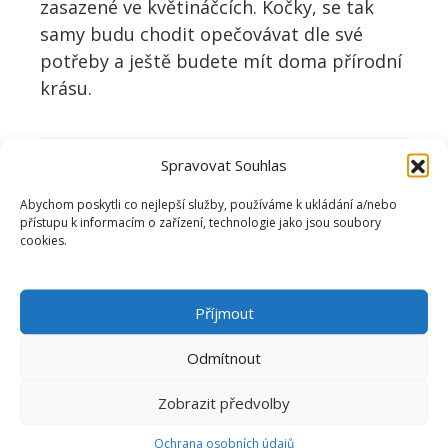
zasazené ve květináčcích. Kočky, se tak
samy budu chodit opečovávat dle své
potřeby a ještě budete mít doma přírodní
krásu.
Spravovat Souhlas
Abychom poskytli co nejlepší služby, používáme k ukládání a/nebo
přístupu k informacím o zařízení, technologie jako jsou soubory
A JAKÉ JSOU ZKUŠENOSTI
cookies.
VAŠICH KOČEK?
Příjmout
Budeme moc rádi i za Váš příběh a
zkušenost!
Odmítnout
Zobrazit předvolby
4.1
Ochrana osobních údajů