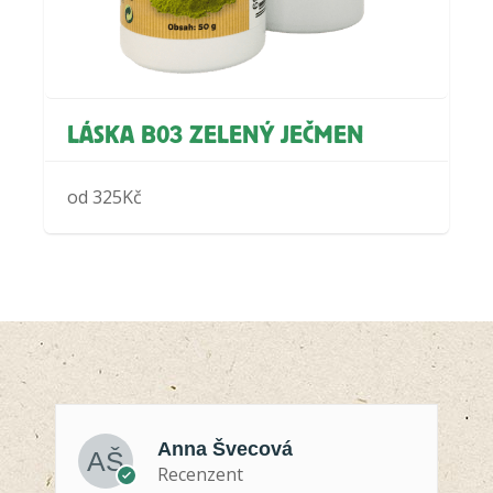
LÁSKA B03 ZELENÝ JEČMEN
od
325
Kč
Anna Švecová
Recenzent