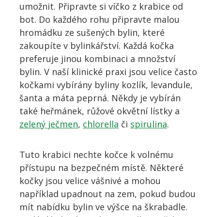
umožnit. Připravte si víčko z krabice od
bot. Do každého rohu připravte malou
hromádku ze sušených bylin, které
zakoupíte v bylinkářství. Každá kočka
preferuje jinou kombinaci a množství
bylin. V naší klinické praxi jsou velice často
kočkami vybírány byliny kozlík, levandule,
šanta a máta peprná. Někdy je vybírán
také heřmánek, růžové okvětní lístky a
zelený ječmen
,
chlorella
či
spirulina
.
Tuto krabici nechte kočce k volnému
přístupu na bezpečném místě. Některé
kočky jsou velice vášnivé a mohou
například upadnout na zem, pokud budou
mít nabídku bylin ve výšce na škrabadle.