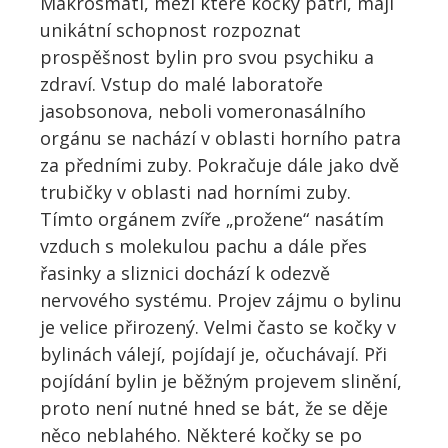
Makrosmáti, mezi které kočky patří, mají
unikátní schopnost rozpoznat
prospěšnost bylin pro svou psychiku a
zdraví. Vstup do malé laboratoře
jasobsonova, neboli vomeronasálního
orgánu se nachází v oblasti horního patra
za předními zuby. Pokračuje dále jako dvě
trubičky v oblasti nad horními zuby.
Tímto orgánem zvíře „prožene“ nasátím
vzduch s molekulou pachu a dále přes
řasinky a sliznici dochází k odezvě
nervového systému. Projev zájmu o bylinu
je velice přirozený. Velmi často se kočky v
bylinách válejí, pojídají je, očuchávají. Při
pojídání bylin je běžným projevem slinění,
proto není nutné hned se bát, že se děje
něco neblahého. Některé kočky se po