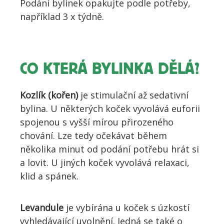
Podání bylinek opakujte podle potřeby,
například 3 x týdně.
CO KTERÁ BYLINKA DĚLÁ?
Kozlík (kořen)
je stimulační až sedativní
bylina. U některých koček vyvolává euforii
spojenou s vyšší mírou přirozeného
chování. Lze tedy očekávat během
několika minut od podání potřebu hrát si
a lovit. U jiných koček vyvolává relaxaci,
klid a spánek.
Levandule
je vybírána u koček s úzkostí
vyhledávající uvolnění. Jedná se také o