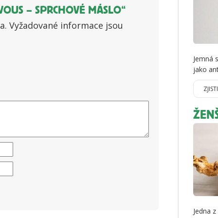
VOUS – SPRCHOVÉ MÁSLO“
a.
Vyžadované informace jsou
Jemná s
jako an
ZJIST
ŽEN
Jedna z