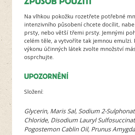
ZPŮSOB POUŽITÍ
Na vlhkou pokožku rozetřete potřebné mno
intenzivního působení chcete docílit, nab
prsty, nebo větší třemi prsty. Jemnými po
celém těle, a vytvoříte tak jemnou emulzi. 
výkonu účinných látek zvolte množství más
osprchujte.
UPOZORNĚNÍ
Složení:
Glycerin, Maris Sal, Sodium 2-Sulphonat
Chloride, Disodium Lauryl Sulfosuccina
Pogostemon Cablin Oil, Prunus Amygdal