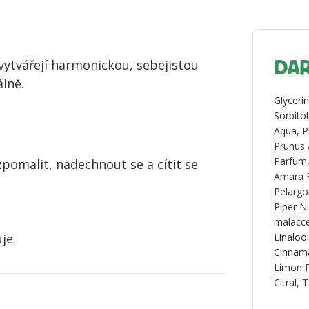
vytvářejí harmonickou, sebejistou
DAR
álně.
Glyceri
Sorbito
Aqua, P
Prunus 
Parfum,
 zpomalit, nadechnout se a cítit se
Amara F
Pelargo
Piper N
malacce
je.
Linalool
Cinnama
Limon P
Citral, 