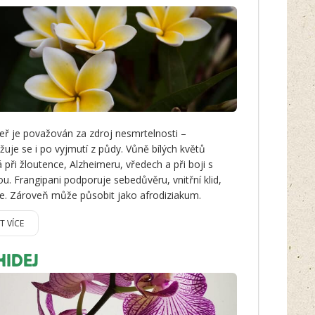
eř je považován za zdroj nesmrtelnosti –
uje se i po vyjmutí z půdy. Vůně bílých květů
při žloutence, Alzheimeru, vředech a při boji s
ou. Frangipani podporuje sebedůvěru, vnitřní klid,
je. Zároveň může působit jako afrodiziakum.
IT VÍCE
HIDEJ