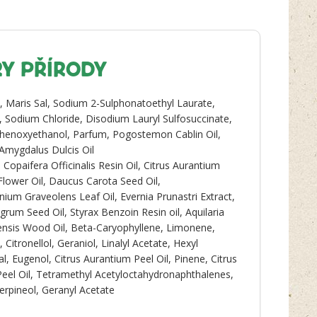
Y PŘÍRODY
n, Maris Sal, Sodium 2-Sulphonatoethyl Laurate,
l, Sodium Chloride, Disodium Lauryl Sulfosuccinate,
henoxyethanol, Parfum, Pogostemon Cablin Oil,
Amygdalus Dulcis Oil
 Copaifera Officinalis Resin Oil, Citrus Aurantium
lower Oil, Daucus Carota Seed Oil,
nium Graveolens Leaf Oil, Evernia Prunastri Extract,
igrum Seed Oil, Styrax Benzoin Resin oil, Aquilaria
nsis Wood Oil, Beta-Caryophyllene, Limonene,
, Citronellol, Geraniol, Linalyl Acetate, Hexyl
l, Eugenol, Citrus Aurantium Peel Oil, Pinene, Citrus
eel Oil, Tetramethyl Acetyloctahydronaphthalenes,
Terpineol, Geranyl Acetate