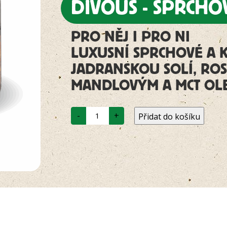
DIVOUS - SPRCHO
PRO NĚJ I PRO NI
LUXUSNÍ SPRCHOVÉ A 
JADRANSKOU SOLÍ, ROS
MANDLOVÝM A MCT OL
Divous
-
+
Přidat do košíku
-
sprchové
máslo
množství