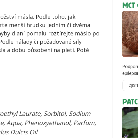
MCT 
žství másla. Podle toho, jak
erte menší hrudku jedním či dvěma
hyby dlaní pomalu roztírejte máslo po
Podle nálady či požadované síly
la a dobu působení na pleti. Poté
Podporu
epilepsi
ZJIST
PAT
oethyl Laurate, Sorbitol, Sodium
te, Aqua, Phenoxyethanol, Parfum,
us Dulcis Oil