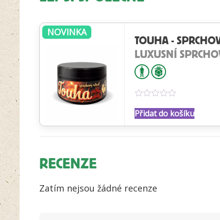
NOVINKA
TOUHA - SPRCHOV
LUXUSNÍ SPRCHO
Hodnocení
0
Přidat do košíku
z
5
RECENZE
Zatím nejsou žádné recenze