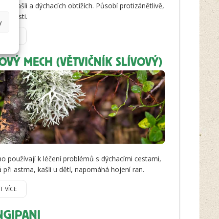
při kašli a dýchacích obtížích. Působí protizánětlivě,
 bolesti.
y
IT VÍCE
VÝ MECH (VĚTVIČNÍK SLÍVOVÝ)
 ho používají k léčení problémů s dýchacími cestami,
při astma, kašli u dětí, napomáhá hojení ran.
IT VÍCE
NGIPANI