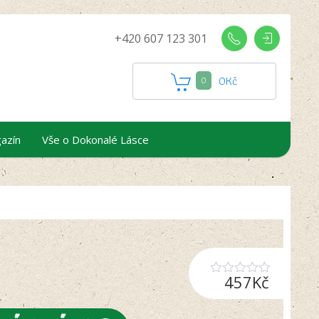
+420 607 123 301
0
Kč
0
azín
Vše o Dokonalé Lásce
457
Kč
Hodnocení
0
z
5