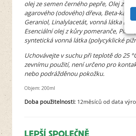
olej ze semen černého pepře, Olej z prys
agarového (odového) dřeva, Beta-karyofy
Geraniol, Linalylacetát, vonná látka (sk
Esenciální olej z kůry pomeranče, Pinen, 
syntetická vonná látka (polycyklické piž
Uchovávejte v suchu při teplotě do 25 °
zevnímu použití, není určeno pro kontakt
nebo podrážděnou pokožku.
Objem: 200ml
Doba použitelnosti:
12měsíců od data výr
LEPŠÍ SPOLEČNĚ