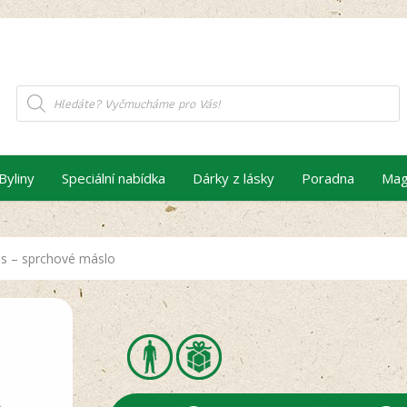
Products
search
Byliny
Speciální nabídka
Dárky z lásky
Poradna
Mag
s – sprchové máslo