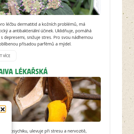
pro léčbu dermatitid a kožních problémů, má
tický a antibakteriální účinek. Uklidňuje, pomáhá
 s depresemi, snižuje stres. Pro svou nádhernou
 oblíbenou přísadou parfémů a mýdel.
IT VÍCE
AIVA LÉKAŘSKÁ
zuje psychiku, ulevuje při stresu a nervozitě,