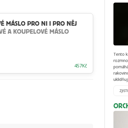
É MÁSLO PRO NI I PRO NĚJ
VÉ A KOUPELOVÉ MÁSLO
Tento k
rozmnož
457
Kč
pomáhá 
rakovin
uklidňu
ZJIST
ORC