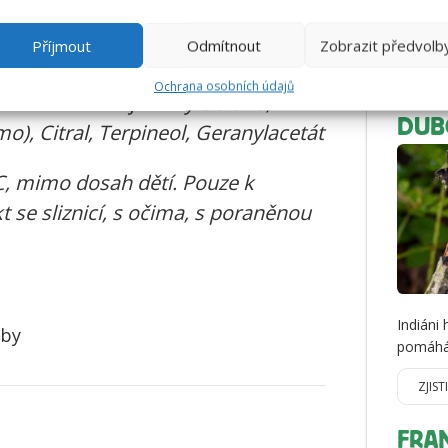
kyřice benzinu, Esenciální olej z
pomáhá 
zmírňuje
len, Limonen, Linalool, Citronellol,
Příjmout
Odmítnout
Zobrazit předvolb
ořicový aldehydový tón), Eugenol,
ZJIST
Ochrana osobních údajů
Esenciální olej z kůry citronu,
DUBO
mo), Citral, Terpineol, Geranylacetát
C, mimo dosah dětí. Pouze k
 se sliznicí, s očima, s poraněnou
Indiáni
oby
pomáhá 
ZJIST
FRA