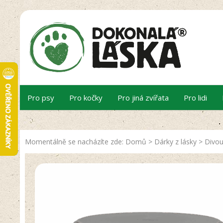
Pro psy
Pro kočky
Pro jiná zvířata
Pro lidi
Momentálně se nacházíte zde:
Domů
>
Dárky z lásky
>
Divou