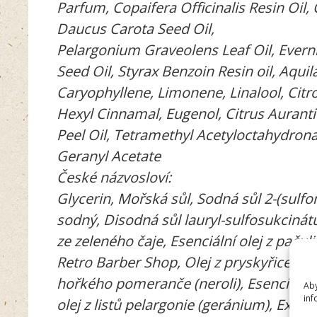
Parfum, Copaifera Officinalis Resin Oil,
Daucus Carota Seed Oil,
Pelargonium Graveolens Leaf Oil, Everni
Seed Oil, Styrax Benzoin Resin oil, Aqui
Caryophyllene, Limonene, Linalool, Citron
Hexyl Cinnamal, Eugenol, Citrus Auranti
Peel Oil, Tetramethyl Acetyloctahydronap
Geranyl Acetate
České názvosloví:
Glycerin, Mořská sůl, Sodná sůl 2-(sulfo
sodný, Disodná sůl lauryl-sulfosukcinát
ze zeleného čaje, Esenciální olej z pačul
Retro Barber Shop, Olej z pryskyřice kopa
hořkého pomeranče (neroli), Esenciální 
Aby
inf
olej z listů pelargonie (geránium), Extr