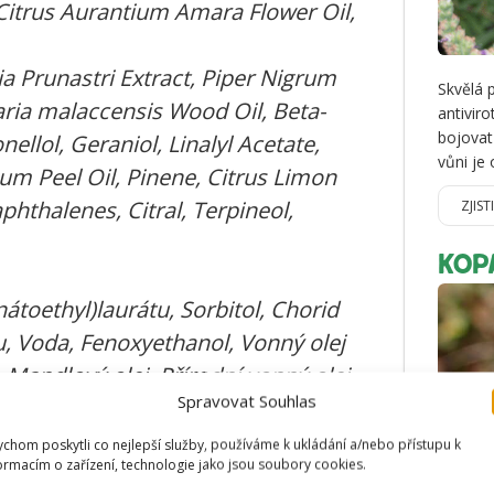
 Citrus Aurantium Amara Flower Oil,
a Prunastri Extract, Piper Nigrum
Skvělá 
laria malaccensis Wood Oil, Beta-
antiviro
bojovat
ellol, Geraniol, Linalyl Acetate,
vůni je
um Peel Oil, Pinene, Citrus Limon
hthalenes, Citral, Terpineol,
ZJIST
KOP
nátoethyl)laurátu, Sorbitol, Chorid
u, Voda, Fenoxyethanol, Vonný olej
i, Mandlový olej, Přírodní vonný olej
Spravovat Souhlas
ivy, Esenciální olej z květů
olej ze semen mrkve, Esenciální
chom poskytli co nejlepší služby, používáme k ukládání a/nebo přístupu k
ormacím o zařízení, technologie jako jsou soubory cookies.
akt z dubového mechu, Esenciální
Harmoni