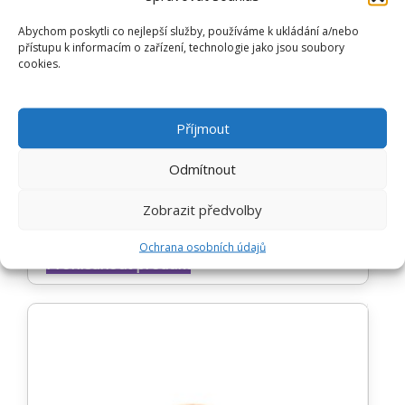
Abychom poskytli co nejlepší služby, používáme k ukládání a/nebo
přístupu k informacím o zařízení, technologie jako jsou soubory
cookies.
Příjmout
AMETYST
Odmítnout
BROUŠENÝ POLODRAHOKAM
Zobrazit předvolby
Ochrana osobních údajů
Hodnocení
od
111
Kč
Prohlédnout produkt
0
z
5