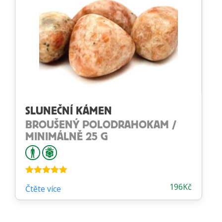
SLUNEČNÍ KÁMEN
BROUŠENÝ POLODRAHOKAM /
MINIMÁLNĚ 25 G
Hodnocení
196
Kč
Čtěte více
5.00
z 5