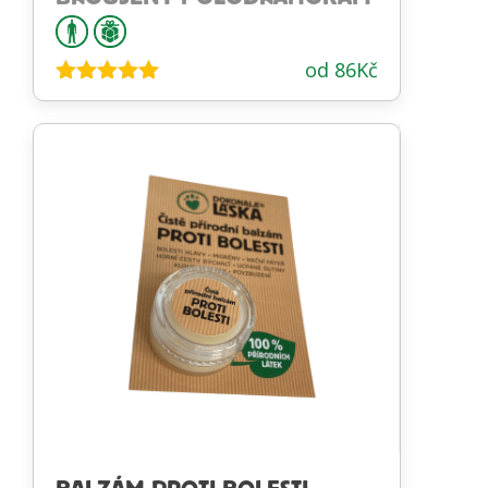
od
86
Kč
Hodnocení
5.00
z 5