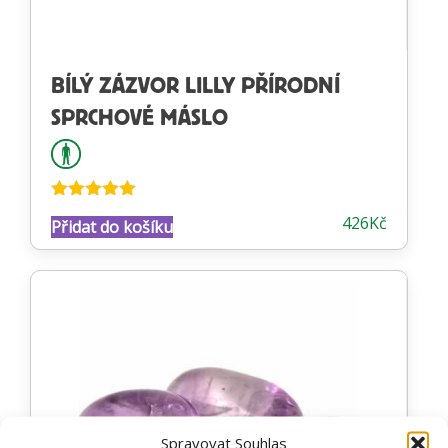
BÍLÝ ZÁZVOR LILLY PŘÍRODNÍ
SPRCHOVÉ MÁSLO
Hodnocení
426
Kč
Přidat do košíku
4.97
z 5
Spravovat Souhlas