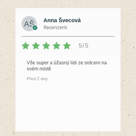
Anna Švecová
Recenzent
5/5
Vše super a úžasný lidi ze srdcem na
svém místě
Před 2 dny