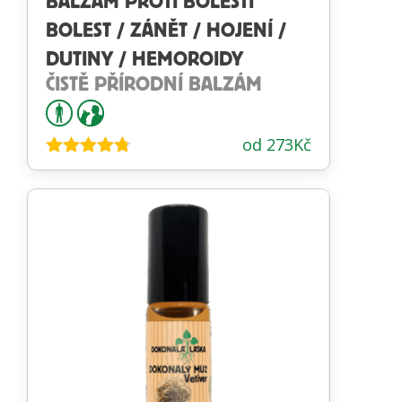
BALZÁM PROTI BOLESTI
BOLEST / ZÁNĚT / HOJENÍ /
DUTINY / HEMOROIDY
ČISTĚ PŘÍRODNÍ BALZÁM
od
273
Kč
Hodnocení
4.68
z 5