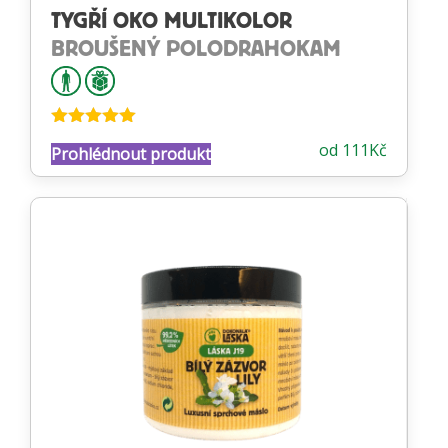
TYGŘÍ OKO MULTIKOLOR
BROUŠENÝ POLODRAHOKAM
Hodnocení
od
111
Kč
Prohlédnout produkt
5.00
z 5