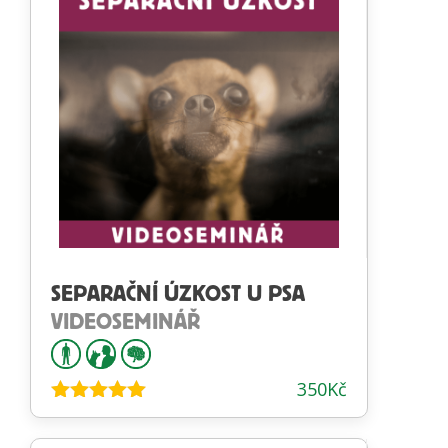
SEPARAČNÍ ÚZKOST U PSA
VIDEOSEMINÁŘ
350
Kč
Hodnocení
5.00
z 5