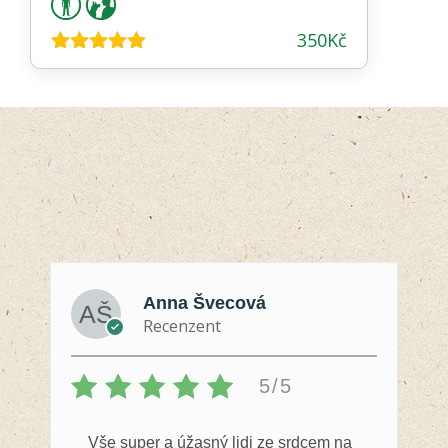
350
Kč
Hodnocení
5.00
z 5
Anna Švecová
Recenzent
5/5
Vše super a úžasný lidi ze srdcem na