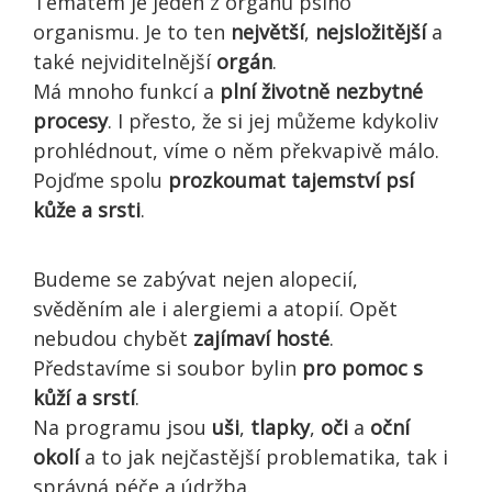
Tématem je jeden z orgánů psího
organismu. Je to ten
největší
,
nejsložitější
a
také nejviditelnější
orgán
.
Má mnoho funkcí a
plní
životně nezbytné
procesy
. I přesto, že si jej můžeme kdykoliv
prohlédnout, víme o něm překvapivě málo.
Pojďme spolu
prozkoumat tajemství psí
kůže a srsti
.
Budeme se zabývat nejen alopecií,
svěděním ale i alergiemi a atopií. Opět
nebudou chybět
zajímaví hosté
.
Představíme si soubor bylin
pro pomoc s
kůží a srstí
.
Na programu jsou
uši
,
tlapky
,
oči
a
oční
okolí
a to jak nejčastější problematika, tak i
správná péče a údržba.