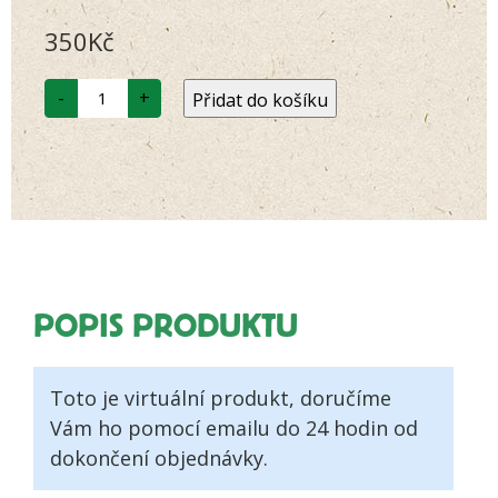
Hodnoceno
2
350
Kč
5.00
z 5 na
základě
hodnocení
VIDEOSEMINÁŘ
zákazníků
-
+
Přidat do košíku
–
TAJEMSTVÍ
PSÍ
KŮŽE
A
SRSTI
2.díl
množství
POPIS PRODUKTU
Toto je virtuální produkt, doručíme
Vám ho pomocí emailu do 24 hodin od
dokončení objednávky.