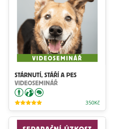
STÁRNUTÍ, STÁŘÍ A PES
VIDEOSEMINÁŘ
350
Kč
Hodnocení
5.00
z 5