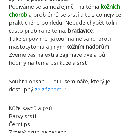
Podíváme se samozřejmě i na téma
kožních
chorob
a problémů se srstí a to z co nejvíce
praktického pohledu. Nebude chybět tolik
často probírané téma:
bradavice
.
Také si povíme, jakou máme šanci proti
mastocytomu a jiným
kožním nádorům
.
Zveme vás na extra zajímavé dvě a půl
hodiny na téma psí kůže a srsti.
Souhrn obsahu 1.dílu semináře, který je
dostupný
ze záznamu
:
Kůže savců a psů
Barvy srsti
Černí psi
Zrzavý pruh na zádech