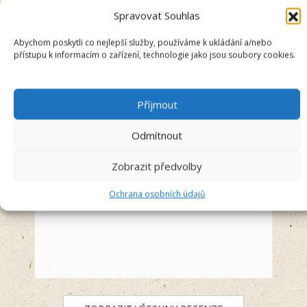
Spravovat Souhlas
Marie Hlaváčová
Recenzent
Abychom poskytli co nejlepší služby, používáme k ukládání a/nebo
přístupu k informacím o zařízení, technologie jako jsou soubory cookies.
5/5
Příjmout
Jsem spokojená s kapičkami na
Odmítnout
zoubky pro mého pejska Barunku
Před 3 týdny
Zobrazit předvolby
Ochrana osobních údajů