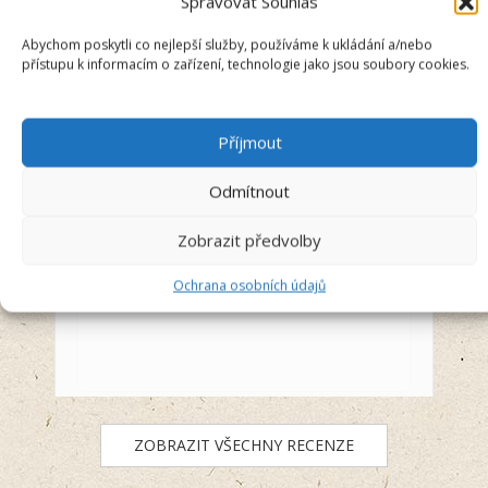
Spravovat Souhlas
Recenzent
Abychom poskytli co nejlepší služby, používáme k ukládání a/nebo
přístupu k informacím o zařízení, technologie jako jsou soubory cookies.
5/5
Příjmout
Vše super a úžasný lidi ze srdcem na
svém místě
Odmítnout
Před 3 dny
Zobrazit předvolby
Ochrana osobních údajů
ZOBRAZIT VŠECHNY RECENZE