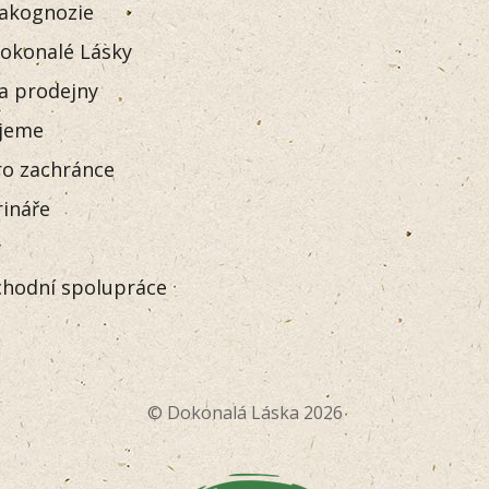
akognozie
okonalé Lásky
 a prodejny
jeme
o zachránce
rináře
y
hodní spolupráce
© Dokonalá Láska 2026