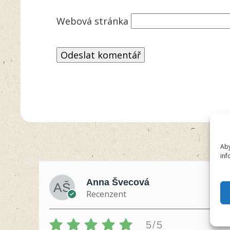
Webová stránka
Aby
inf
Anna Švecová
Recenzent
5/5