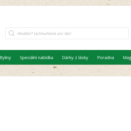
Products
search
Byliny
Speciální nabídka
Dárky z lásky
Poradna
Mag