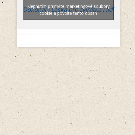
Klepnutím přijměte marketingové soubory
Dokonalá Láska pro zvířátka i lidi
cookie a povolte tento obsah