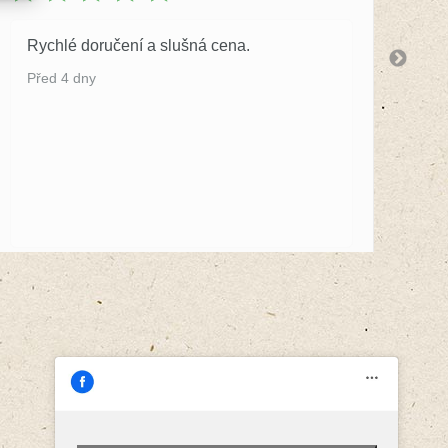
Rychlé doručení a slušná cena.
S 
by
Před 4 dny
Př