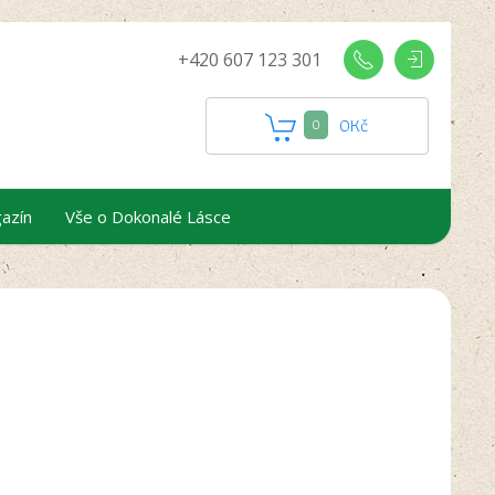
+420 607 123 301
0
Kč
0
azín
Vše o Dokonalé Lásce