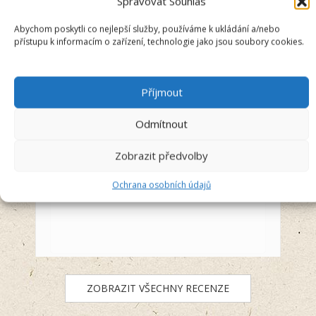
Spravovat Souhlas
Recenzent
Abychom poskytli co nejlepší služby, používáme k ukládání a/nebo
přístupu k informacím o zařízení, technologie jako jsou soubory cookies.
5/5
Příjmout
Vše super a úžasný lidi ze srdcem na
svém místě
Odmítnout
Před 4 dny
Zobrazit předvolby
Ochrana osobních údajů
ZOBRAZIT VŠECHNY RECENZE