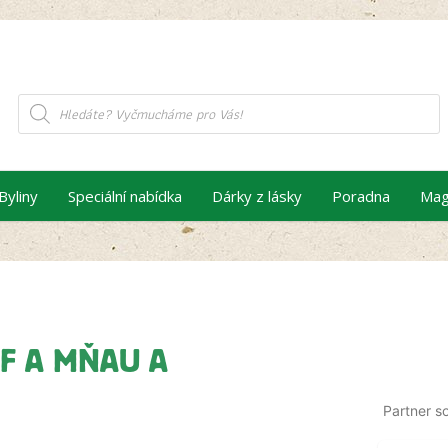
Products
search
Byliny
Speciální nabídka
Dárky z lásky
Poradna
Mag
F A MŇAU A
Partner s