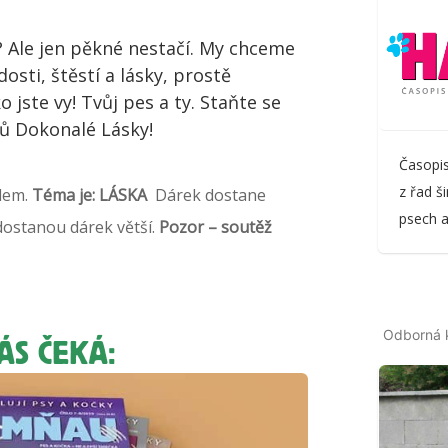
e? Ale jen pěkné nestačí. My chceme
dosti, štěstí a lásky, prostě
o jste vy! Tvůj pes a ty. Staňte se
ů Dokonalé Lásky!
Časopis
z řad š
elem.
Téma je: LÁSKA
Dárek dostane
psech a
 dostanou dárek větší.
Pozor – soutěž
Odborná 
ÁS ČEKÁ: