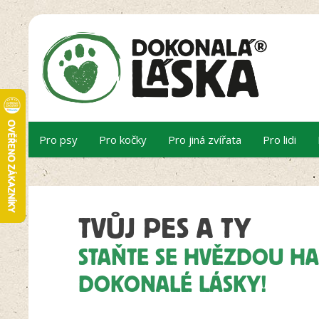
Pro psy
Pro kočky
Pro jiná zvířata
Pro lidi
TVŮJ PES A TY
STAŇTE SE HVĚZDOU HA
DOKONALÉ LÁSKY!