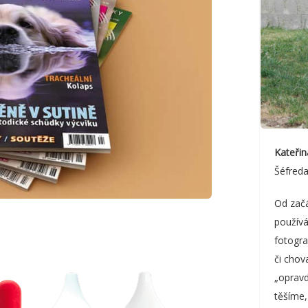
Kateři
Šéfred
Od zač
použív
fotogr
či chov
„opravd
těšíme,