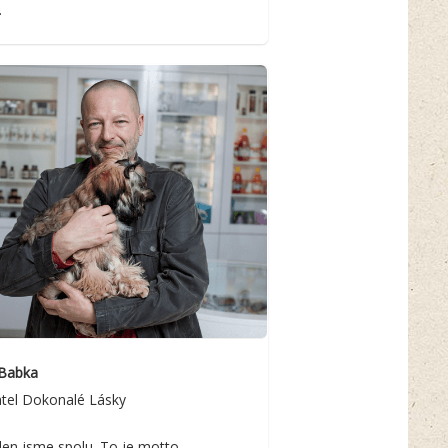
.
 Babka
atel Dokonalé Lásky
en jsme spolu. To je motto