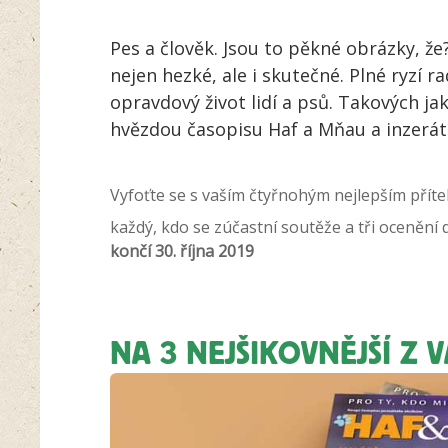
Pes a člověk. Jsou to pěkné obrázky, ž
nejen hezké, ale i skutečné. Plné ryzí ra
opravdový život lidí a psů. Takových jak
hvězdou časopisu Haf a Mňau a inzerát
Vyfoťte se s vaším čtyřnohým nejlepším přít
každý, kdo se zúčastní soutěže a tři ocenění
končí
30. října 2019
NA 3 NEJŠIKOVNĚJŠÍ Z V