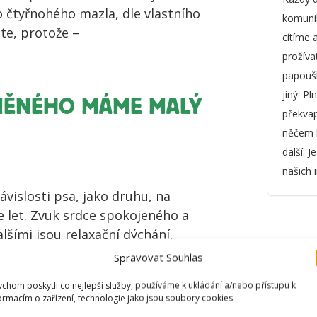
 čtyřnohého mazla, dle vlastního
komunik
te, protože –
cítíme 
prožíva
papoušk
jiný. P
NĚNÉHO MÁME MALÝ
překvap
něčem k
další. 
našich 
ávislosti psa, jako druhu, na
ce let. Zvuk srdce spokojeného a
lšími jsou relaxační dýchání,
iné.
Spravovat Souhlas
chom poskytli co nejlepší služby, používáme k ukládání a/nebo přístupu k
ormacím o zařízení, technologie jako jsou soubory cookies.