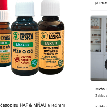
přinese
Michal
Zaklad
 časopisu HAF & MŇAU
a jedním
Každý d