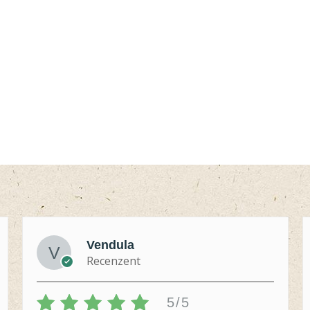
Vendula
Recenzent
5/5