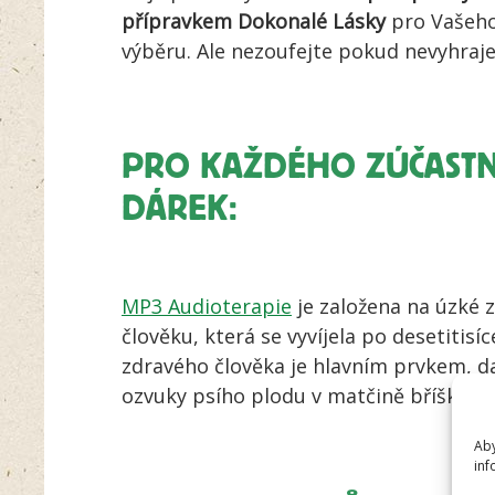
přípravkem Dokonalé Lásky
pro Vašeho
výběru. Ale nezoufejte pokud nevyhraje
PRO KAŽDÉHO ZÚČAST
DÁREK:
MP3 Audioterapie
je založena na úzké z
člověku, která se vyvíjela po desetitisí
zdravého člověka je hlavním prvkem, da
ozvuky psího plodu v matčině bříšku a j
Aby
inf