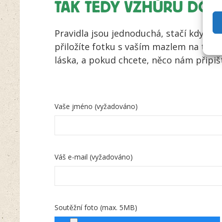
TAK TEDY VZHŮRU DO 
Pravidla jsou jednoduchá, stačí když ná
přiložíte fotku s vaším mazlem na tém
láska, a pokud chcete, něco nám připiš
Vaše jméno (vyžadováno)
Váš e-mail (vyžadováno)
Soutěžní foto (max. 5MB)