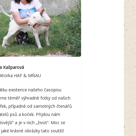
na Kašparová
aktorka HAF & MŇAU
átku existence našeho časopisu
áme téměř výhradně fotky od našich
afek, případně od samotných čtenářů
atelů psů a koček. Přijdou nám
ovější“ a je v nich „život“. Moc se
 jaké krásné obrázky tato soutěž