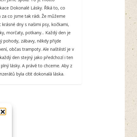
ace Dokonalé Lásky. Říká to, co
a za co jsme tak rádi. Že můžeme
t krásné dny s našimi psy, kočkami,
y, morčaty, potkany... Každý den je
lný pohody, zábavy, někdy přijde
ení, občas trampoty. Ale naštěstí je v
aždý den stejný jako předchozí i ten
Je plný lásky. A právě to chceme. Aby z
inzerátů byla cítit dokonalá láska.