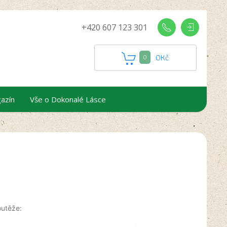
+420 607 123 301
0
Kč
0
azín
Vše o Dokonalé Lásce
outěže: