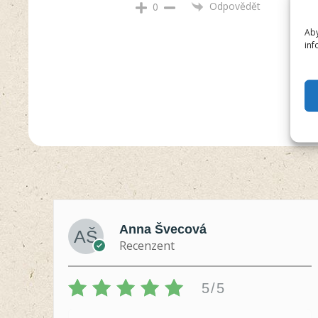
Odpovědět
0
Aby
inf
Anna Švecová
Recenzent
5/5