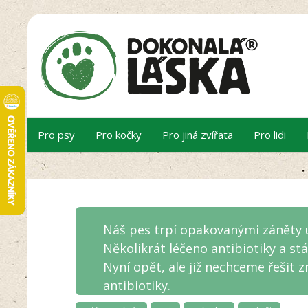
Pro psy
Pro kočky
Pro jiná zvířata
Pro lidi
Náš pes trpí opakovanými záněty u
Několikrát léčeno antibiotiky a stál
Nyní opět, ale již nechceme řešit 
antibiotiky.