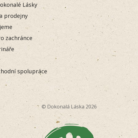
okonalé Lásky
 a prodejny
jeme
o zachránce
rináře
y
hodní spolupráce
© Dokonalá Láska 2026