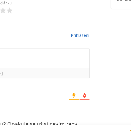
článku
Přihlášení
+]
u? Opakuje se,už si nevím rady