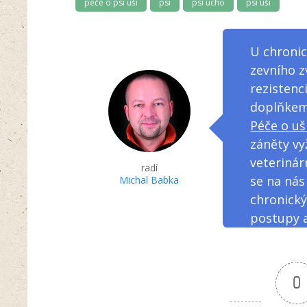
péče o psí uši
psi
psí ucho
psí uši
U chronic
zevního z
rezistenc
doplňkem
Péče o uš
záněty vy
veterinár
radí
se na nás
Michal Babka
chronický
postupy a
0