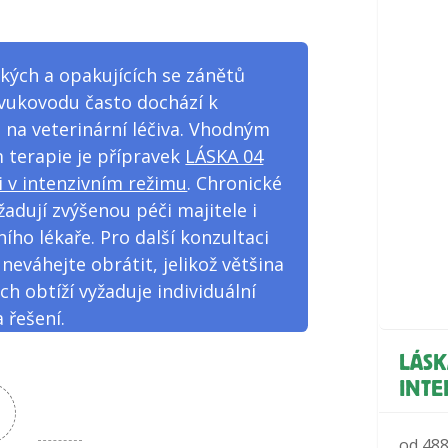
kých a opakujících se zánětů
vukovodu často dochází k
i na veterinární léčiva. Vhodným
 terapie je přípravek
LÁSKA 04
i v intenzivním režimu
. Chronické
žadují zvýšenou péči majitele i
ního lékaře. Pro další konzultaci
 neváhejte obrátit, jelikož většina
ch obtíží vyžaduje individuální
 řešení.
LÁSK
INTE
od
48