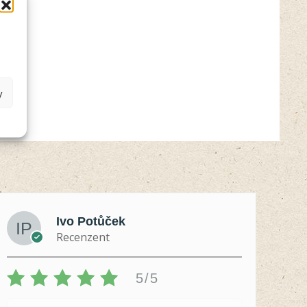
y
Ivo Potůček
Recenzent
5/5