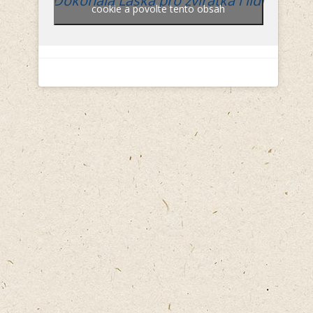
Dokonalá Láska pro zvířátka i lidi
cookie a povolte tento obsah