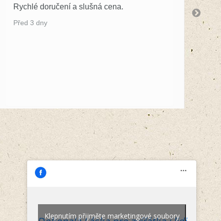
Rychlé doručení a slušná cena.
S 
by
Před 3 dny
Př
Klepnutím přijměte marketingové soubory