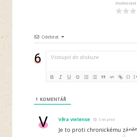
Hodnocení 
Odebírat
6
{}
[
1
KOMENTÁŘ
V
Věra vietense
3 let před
Je to proti chronickému zánět