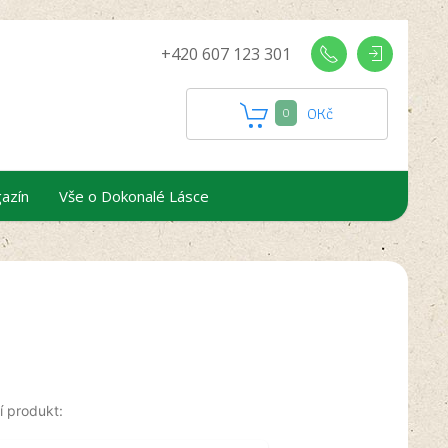
+420 607 123 301
0
Kč
0
azín
Vše o Dokonalé Lásce
í produkt: