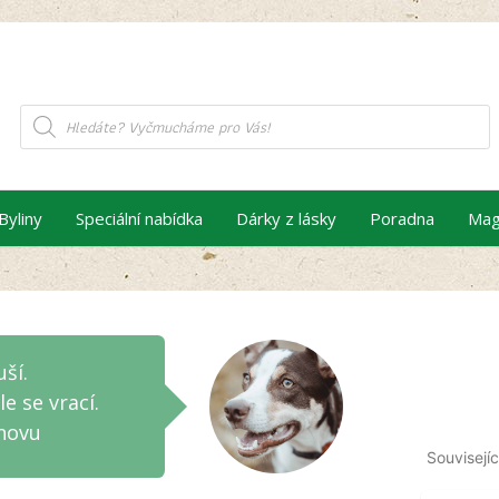
Products
search
Byliny
Speciální nabídka
Dárky z lásky
Poradna
Mag
ší.
e se vrací.
znovu
Souvisejíc