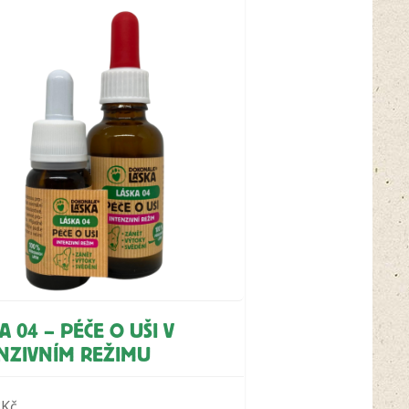
A 04 – PÉČE O UŠI V
NZIVNÍM REŽIMU
8
Kč