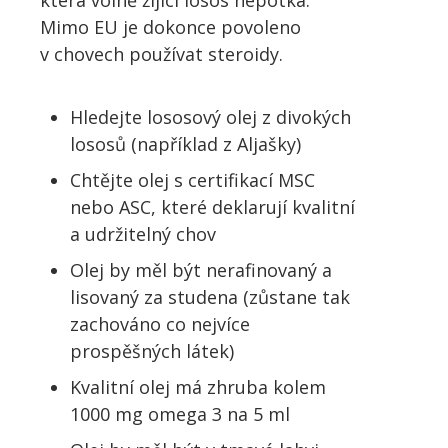
která volně žijící losos nepotká.
Mimo EU je dokonce povoleno
v chovech používat steroidy.
Hledejte lososový olej z divokých
lososů (například z Aljašky)
Chtějte olej s certifikací MSC
nebo ASC, které deklarují kvalitní
a udržitelný chov
Olej by měl být nerafinovaný a
lisovaný za studena (zůstane tak
zachováno co nejvíce
prospěšných látek)
Kvalitní olej má zhruba kolem
1000 mg omega 3 na 5 ml