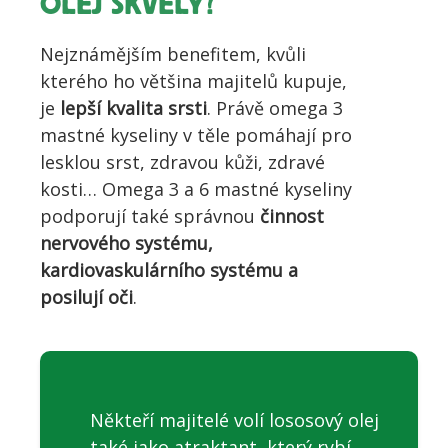
OLEJ SKVĚLÝ?
Nejznámějším benefitem, kvůli
kterého ho většina majitelů kupuje,
je
lepší kvalita srsti
. Právě omega 3
mastné kyseliny v těle pomáhají pro
lesklou srst, zdravou kůži, zdravé
kosti… Omega 3 a 6 mastné kyseliny
podporují také správnou
činnost
nervového systému,
kardiovaskulárního systému a
posilují oči
.
Někteří majitelé volí lososový olej
také jako atraktant, který rybí