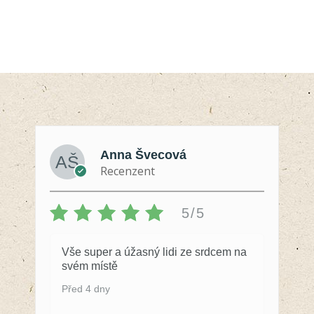
Anna Švecová
Recenzent
5/5
Vše super a úžasný lidi ze srdcem na
svém místě
Před 4 dny