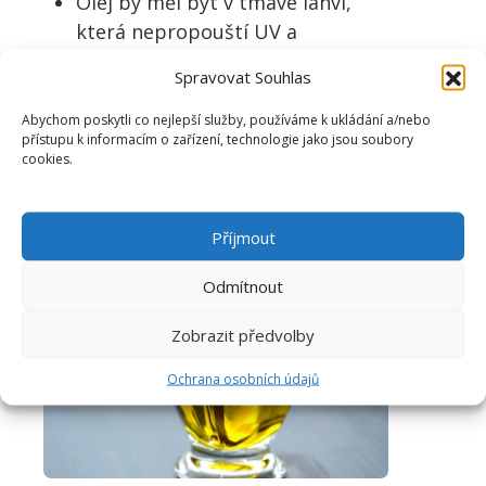
Olej by měl být v tmavé lahvi,
která nepropouští UV a
prodlužuje životnost (zkažený
Spravovat Souhlas
olej poznáte podle zápachu)
Abychom poskytli co nejlepší služby, používáme k ukládání a/nebo
Někteří výrobci své oleje
přístupu k informacím o zařízení, technologie jako jsou soubory
nechávají testovat na obsah
cookies.
nežádoucích dioxinů a zátěž
těžkými kovy – pokud má olej
Příjmout
certifikát nezávadnosti, je to
plus k dobru
Odmítnout
Zobrazit předvolby
Ochrana osobních údajů