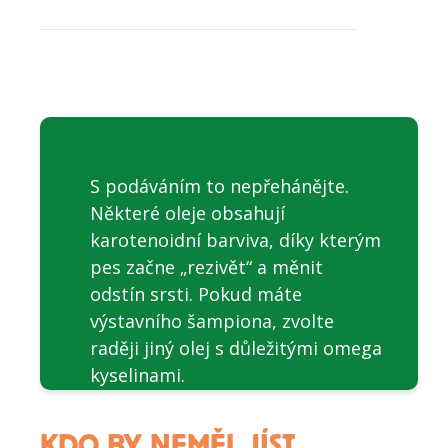
S podáváním to nepřehánějte.
Některé oleje obsahují
karotenoidní barviva, díky kterým
pes začne „rezivět“ a měnit
odstín srsti. Pokud máte
výstavního šampiona, zvolte
raději jiný olej s důležitými omega
kyselinami.
KDO BY NEMĚL JÍST