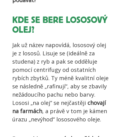
podávat?
KDE SE BERE LOSOSOVÝ
OLEJ?
Jak už název napovídá, lososový olej
je z lososů. Lisuje se (ideálně za
studena) z ryb a pak se odděluje
pomocí centrifugy od ostatních
rybích zbytků. Ty méně kvalitní oleje
se následně „rafinují“, aby se zbavily
nežádoucího pachu nebo barvy.
Lososi „na olej“ se nejčastěji
chovají
na farmách
, a právě v tom je kámen
úrazu „nevýhod“ lososového oleje.